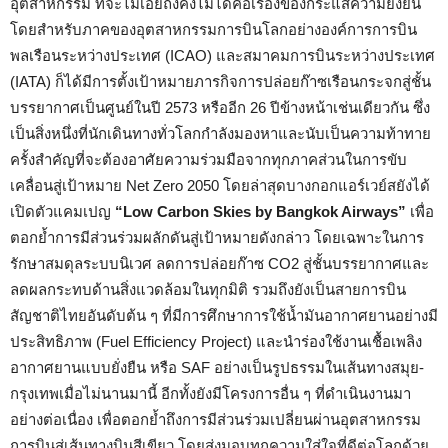
อุตสาหกรรม ที่จะไม่เอ่ยถึงคงไม่ได้คือเรื่องของกระแสความยั่งยืน
โดยสำหรับภาคของอุตสาหกรรมการบินโลกอย่างองค์การการบิน
พลเรือนระหว่างประเทศ (ICAO) และสมาคมการบินระหว่างประเทศ
(IATA) ก็ได้มีการตั้งเป้าหมายภารกิจการปล่อยก๊าซเรือนกระจกสู่ชั้น
บรรยากาศเป็นศูนย์ในปี 2573 หรืออีก 26 ปีข้างหน้าเช่นเดียวกัน ซึ่ง
เป็นสิ่งหนึ่งที่นักเดินทางทั่วโลกกำลังมองหาและนับเป็นความท้าทาย
ครั้งสำคัญที่จะต้องอาศัยความร่วมมือจากทุกภาคส่วนในการขับ
เคลื่อนสู่เป้าหมาย Net Zero 2050 โดยล่าสุดบางกอกแอร์เวย์สยังได้
เปิดตัวแคมเปญ
“Low Carbon Skies by Bangkok Airways”
เพื่อ
ตอกย้ำการมีส่วนร่วมผลักดันสู่เป้าหมายดังกล่าว โดยเฉพาะในการ
รักษาสมดุลระบบนิเวศ ลดการปล่อยก๊าซ CO2 สู่ชั้นบรรยากาศและ
ลดผลกระทบด้านสิ่งแวดล้อมในทุกมิติ รวมถึงยังเป็นสายการบิน
สัญชาติไทยอันดับต้น ๆ ที่มีการศึกษาการใช้น้ำมันอากาศยานอย่างมี
ประสิทธิภาพ (Fuel Efficiency Project) และนำร่องใช้งานเชื้อเพลิง
อากาศยานแบบยั่งยืน หรือ SAF อย่างเป็นรูปธรรมในเส้นทางสมุย-
กรุงเทพเมื่อไม่นานมานี้ อีกทั้งยังมีโครงการอื่น ๆ ที่ดำเนินงานมา
อย่างต่อเนื่อง เพื่อตอกย้ำถึงการมีส่วนร่วมเปลี่ยนผ่านอุตสาหกรรม
การบินสู่เส้นทางบินสีเขียว โดยส่งมอบทุกความใส่ใจที่ดีต่อโลกด้วย