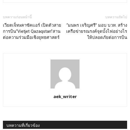
บทความก่อนหน้านี้
บทความถัดไป
เวียตเจ็ทxคาซัคแอร์ เปิดตัวสาย
“มนพร เจริญศรี” มอบ บวท. สร้าง
การบิน“Vietjet Qazaqstan”สาน
เครือข่ายรณรงค์จุดบั้งไฟอย่างไร
ต่อความร่วมมือเชิงยุทธศาสตร์
ให้ปลอดภัยต่อการบิน
aek_writer
บทความที่เกี่ยวข้อง