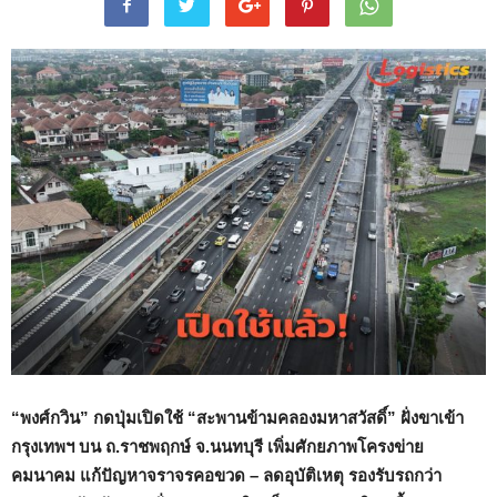
“พงศ์กวิน” กดปุ่มเปิดใช้ “สะพานข้ามคลองมหาสวัสดิ์” ฝั่งขาเข้า
กรุงเทพฯ บน ถ.ราชพฤกษ์ จ.นนทบุรี เพิ่มศักยภาพโครงข่าย
คมนาคม แก้ปัญหาจราจรคอขวด – ลดอุบัติเหตุ รองรับรถกว่า