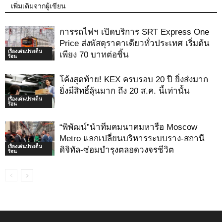
เพิ่มเติมจากผู้เขียน
การรถไฟฯ เปิดบริการ SRT Express One
Price ส่งพัสดุราคาเดียวทั่วประเทศ เริ่มต้น
เรื่องเด่นประเด็น
เพียง 70 บาทต่อชิ้น
ร้อน
โค้งสุดท้าย! KEX ครบรอบ 20 ปี ยิ่งส่งมาก
ยิ่งมีสิทธิ์ลุ้นมาก ถึง 20 ส.ค. นี้เท่านั้น
เรื่องเด่นประเด็น
ร้อน
“พิพัฒน์”นำทีมคมนาคมหารือ Moscow
Metro แลกเปลี่ยนบริหารระบบราง-สถานี
เรื่องเด่นประเด็น
ดิจิทัล-ซ่อมบำรุงตลอดวงจรชีวิต
ร้อน