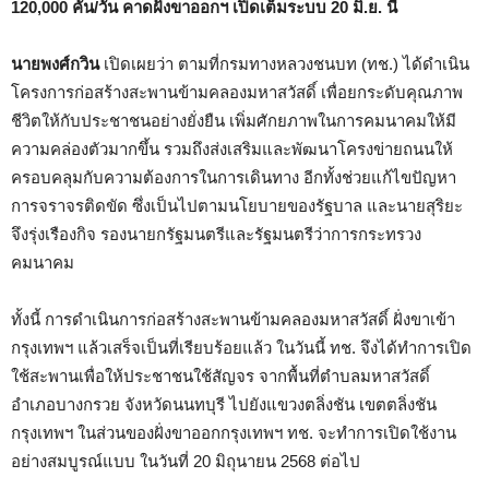
120,000 คัน/วัน คาดฝั่งขาออกฯ เปิดเต็มระบบ 20 มิ.ย. นี้
นายพงศ์กวิน
เปิดเผยว่า ตามที่กรมทางหลวงชนบท (ทช.) ได้ดำเนิน
โครงการก่อสร้างสะพานข้ามคลองมหาสวัสดิ์ เพื่อยกระดับคุณภาพ
ชีวิตให้กับประชาชนอย่างยั่งยืน เพิ่มศักยภาพในการคมนาคมให้มี
ความคล่องตัวมากขึ้น รวมถึงส่งเสริมและพัฒนาโครงข่ายถนนให้
ครอบคลุมกับความต้องการในการเดินทาง อีกทั้งช่วยแก้ไขปัญหา
การจราจรติดขัด ซึ่งเป็นไปตามนโยบายของรัฐบาล และนายสุริยะ
จึงรุ่งเรืองกิจ รองนายกรัฐมนตรีและรัฐมนตรีว่าการกระทรวง
คมนาคม
ทั้งนี้ การดำเนินการก่อสร้างสะพานข้ามคลองมหาสวัสดิ์ ฝั่งขาเข้า
กรุงเทพฯ แล้วเสร็จเป็นที่เรียบร้อยแล้ว ในวันนี้ ทช. จึงได้ทำการเปิด
ใช้สะพานเพื่อให้ประชาชนใช้สัญจร จากพื้นที่ตำบลมหาสวัสดิ์
อำเภอบางกรวย จังหวัดนนทบุรี ไปยังแขวงตลิ่งชัน เขตตลิ่งชัน
กรุงเทพฯ ในส่วนของฝั่งขาออกกรุงเทพฯ ทช. จะทำการเปิดใช้งาน
อย่างสมบูรณ์แบบ ในวันที่ 20 มิถุนายน 2568 ต่อไป