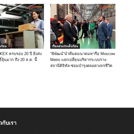
็นร้อน
เรื่องเด่นประเด็นร้อน
 KEX ครบรอบ 20 ปี ยิ่งส่ง
“พิพัฒน์”นำทีมคมนาคมหารือ Moscow
ิ์ลุ้นมาก ถึง 20 ส.ค. นี้
Metro แลกเปลี่ยนบริหารระบบราง-
สถานีดิจิทัล-ซ่อมบำรุงตลอดวงจรชีวิต
ยวกับเรา