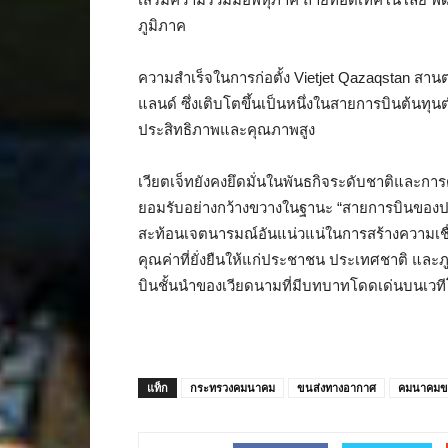
ภูมิภาค
ความสำเร็จในการก่อตั้ง Vietjet Qazaqstan สาน
แลนด์ ซึ่งเติบโตขึ้นเป็นหนึ่งในสายการบินต้นทุน
ประสิทธิภาพและคุณภาพสูง
เวียตเจ็ทยังคงยึดมั่นในพันธกิจระดับชาติและกา
ยอมรับอย่างกว้างขวางในฐานะ “สายการบินของป
สะท้อนเจตนารมณ์อันแน่วแน่ในการสร้างความเช
คุณค่าที่ยั่งยืนให้แก่ประชาชน ประเทศชาติ และภูม
บินชั้นนำของเวียดนามที่มีบทบาทโดดเด่นบนเวที
แท็ก
กระทรวงคมนาคม
ขนส่งทางอากาศ
คมนาคมข