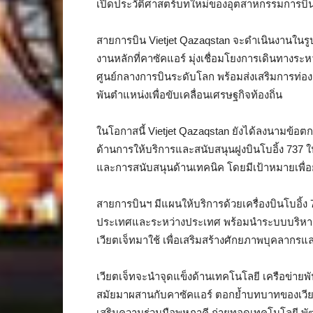
เปิดประวัติศาสตร์บทใหม่ของอุตสาหกรรมการบิ
สายการบิน Vietjet Qazaqstan จะดำเนินงานใน
งานหลักที่คาซัคแอร์ มุ่งเชื่อมโยงการเดินทางระ
ศูนย์กลางการบินระดับโลก พร้อมส่งเสริมการท่อ
พันตำแหน่งเพื่อขับเคลื่อนเศรษฐกิจท้องถิ่น
ในโอกาสนี้ Vietjet Qazaqstan ยังได้ลงนามข้อตกล
ด้านการให้บริการและสนับสนุนฝูงบินโบอิ้ง 737 
และการสนับสนุนด้านเทคนิค โดยมีเป้าหมายเพ
สายการบินฯ มีแผนให้บริการด้วยเครื่องบินโบอิ้
ประเทศและระหว่างประเทศ พร้อมนำระบบบริหารจ
เวียตเจ็ทมาใช้ เพื่อเสริมสร้างศักยภาพบุคลากรแ
เวียตเจ็ทจะนำจุดแข็งด้านเทคโนโลยี เครือข่าย
สมัยมาผสานกับคาซัคแอร์ ตอกย้ำบทบาทของเวีย
เสริมความร่วมมือพหุภาคี ถ่ายทอดเทคโนโลยี 