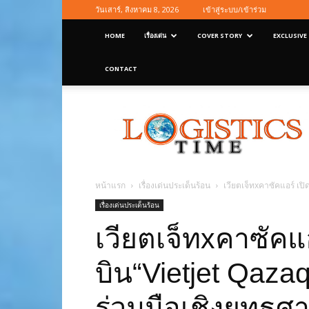
วันเสาร์, สิงหาคม 8, 2026
เข้าสู่ระบบ/เข้าร่วม
HOME
เรื่องเด่น
COVER STORY
EXCLUSIVE
CONTACT
Logisticstime
Magazine
หน้าแรก
เรื่องเด่นประเด็นร้อน
เวียตเจ็ทxคาซัคแอร์ เ
เรื่องเด่นประเด็นร้อน
เวียตเจ็ทxคาซัคแ
บิน“Vietjet Qaz
ร่วมมือเชิงยุทธศ