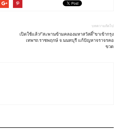
บทความถัดไป
เปิดใช้แล้ว!“สะพานข้ามคลองมหาสวัสดิ์”ขาเข้ากรุง
เทพฯถ.ราชพฤกษ์ จ.นนทบุรี แก้ปัญหาจราจรคอ
ขวด