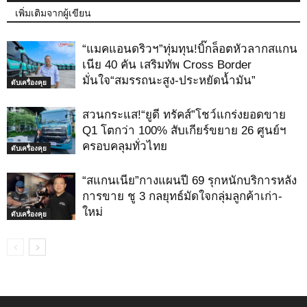
เพิ่มเติมจากผู้เขียน
“แมคแอนดริวฯ”ทุ่มทุน!บิ๊กล็อตหัวลากสแกน
เนีย 40 คัน เสริมทัพ Cross Border
มั่นใจ“สมรรถนะสูง-ประหยัดน้ำมัน”
ดับเครื่องคุย
สวนกระแส!“ยูดี ทรัคส์”โชว์แกร่งยอดขาย
Q1 โตกว่า 100% สับเกียร์ขยาย 26 ศูนย์ฯ
ครอบคลุมทั่วไทย
ดับเครื่องคุย
“สแกนเนีย”กางแผนปี 69 รุกหนักบริการหลัง
การขาย ชู 3 กลยุทธ์มัดใจกลุ่มลูกค้าเก่า-
ใหม่
ดับเครื่องคุย