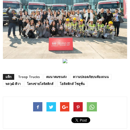
แท็ก
Troop Trucks
คมนาคมขนส่ง
ความปลอดภัยบนท้องถนน
พลวุฒิ ตีวา
โครงข่ายโลจิสติกส์
โฮลิสติกส์ โซลูชั่น