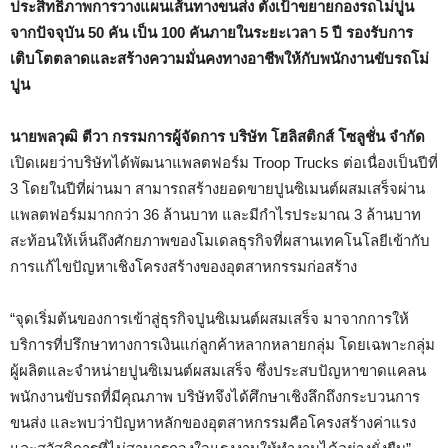
ประสิทธิภาพการวางแผนเส้นทางขนส่ง ตั้งเป้าขยายกองรถโม่ปูน
จากปัจจุบัน 50 คัน เป็น 100 คันภายในระยะเวลา 5 ปี รองรับการ
เติบโตตลาดและสร้างความมั่นคงทางอาชีพให้กับพนักงานขับรถโม่
ปูน
นายพลวุฒิ ตีวา
กรรมการผู้จัดการ บริษัท โฮลิสติกส์ โซลูชั่น จำกัด
เปิดเผยว่าบริษัทได้พัฒนาแพลตฟอร์ม Troop Trucks ต่อเนื่องเป็นปีที่
3 โดยในปีที่ผ่านมา สามารถสร้างยอดขายปูนซิเมนต์ผสมเสร็จผ่าน
แพลตฟอร์มมากกว่า 36 ล้านบาท และมีกำไรประมาณ 3 ล้านบาท
สะท้อนให้เห็นถึงศักยภาพของโมเดลธุรกิจที่ผสานเทคโนโลยีเข้ากับ
การแก้ไขปัญหาเชิงโครงสร้างของอุตสาหกรรมก่อสร้าง
“จุดเริ่มต้นของการเข้าสู่ธุรกิจปูนซิเมนต์ผสมเสร็จ มาจากการให้
บริการที่ปรึกษาทางการเงินแก่ลูกค้าหลากหลายกลุ่ม โดยเฉพาะกลุ่ม
ผู้ผลิตและจำหน่ายปูนซิเมนต์ผสมเสร็จ ซึ่งประสบปัญหาขาดแคลน
พนักงานขับรถที่มีคุณภาพ บริษัทจึงได้ศึกษาเชิงลึกถึงกระบวนการ
ขนส่ง และพบว่าปัญหาหลักของอุตสาหกรรมคือโครงสร้างค่าแรง