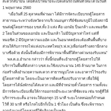
สะดวกสบายน โดยตั้งเป้าหมายจะเปิดเดินรถในพื้นที่ใหม่ได้ในวันที่
1 พฤษภาคม 2560
“เมื่อวันที่ 25 ตุลาคมที่ผ่านมา ได้มีการจัดระเบียบรถตู้โดยสาร
สาธารณะระหว่างจังหวัดจากบริเวณอนุสาวรีย์ชัยสมรภูมิไปยังสถานี
ขนส่งผู้โดยสารของ บขส.ทั้ง 3 แห่ง คือ เอกมัย ปิ่นเกล้า และหมอชิต
2 โดยในส่วนของเอกมัย และปิ่นเกล้า ไม่มีปัญหาเท่าไหร่ แต่ที่
หมอชิต 2 มีปัญหาความแออัด และในอนาคตยังจะต้องคืนพื้นที่บาง
ส่วนให้กับการรถไฟแห่งประเทศไทย(ร.ฟ.ท.)เพื่อก่อสร้างสถานีกลาง
บางซื่อด้วย ดังนั้นจึงต้องมีการพิจารณาพื้นที่ใต้ทางด่วนรองรับแทน”
พล.ต.อ.อำนาจ กล่าวว่า ทั้งนี้ก่อนที่จะย้ายรถตู้โดยสารไปให้
บริการในพื้นที่ดังกล่าว บขส.จะใช้งบประมาณ 145 ล้านบาท ในการ
ก่อสร้างสิ่งอำนวยความสะดวก สาธารณูปโภค และอาคารไว้รองรับ
ผู้โดยสารด้วย โดยจะเป็นอาคารติดเครื่องปรับอากาศ เพื่อให้ผู้
โดยสารได้นั่งพักรอได้สะดวก และมีที่จำหน่ายตั๋วโดยสาร รวมทั้งจะ
มีการจัดระเบียบเพื่อให้การออกรถมีระยะเวลาที่ชัดเจน เช่น รถตู้ที่ให้
บริการระยะสั้น อาจจะให้ออกทุก 15 นาที ระยะไกลหน่อยก็กำหนด
ไว้ที่ 30 นาที หรือไกลไปอีกก็เป็น 1 ชั่วโมง เป็นต้น ซึ่งจะพิจารณา
จากจำนวนผู้โดยสารที่ใช้บริการเป็นหลัก