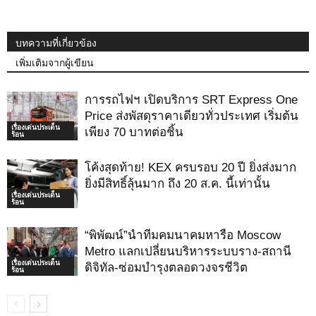
บทความที่เกี่ยวข้อง
เพิ่มเติมจากผู้เขียน
การรถไฟฯ เปิดบริการ SRT Express One
Price ส่งพัสดุราคาเดียวทั่วประเทศ เริ่มต้น
เรื่องเด่นประเด็น
เพียง 70 บาทต่อชิ้น
ร้อน
โค้งสุดท้าย! KEX ครบรอบ 20 ปี ยิ่งส่งมาก
ยิ่งมีสิทธิ์ลุ้นมาก ถึง 20 ส.ค. นี้เท่านั้น
เรื่องเด่นประเด็น
ร้อน
“พิพัฒน์”นำทีมคมนาคมหารือ Moscow
Metro แลกเปลี่ยนบริหารระบบราง-สถานี
เรื่องเด่นประเด็น
ดิจิทัล-ซ่อมบำรุงตลอดวงจรชีวิต
ร้อน