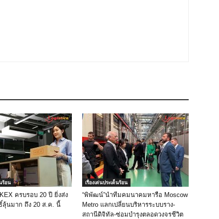
็นร้อน
เรื่องเด่นประเด็นร้อน
 KEX ครบรอบ 20 ปี ยิ่งส่ง
“พิพัฒน์”นำทีมคมนาคมหารือ Moscow
ิ์ลุ้นมาก ถึง 20 ส.ค. นี้
Metro แลกเปลี่ยนบริหารระบบราง-
สถานีดิจิทัล-ซ่อมบำรุงตลอดวงจรชีวิต