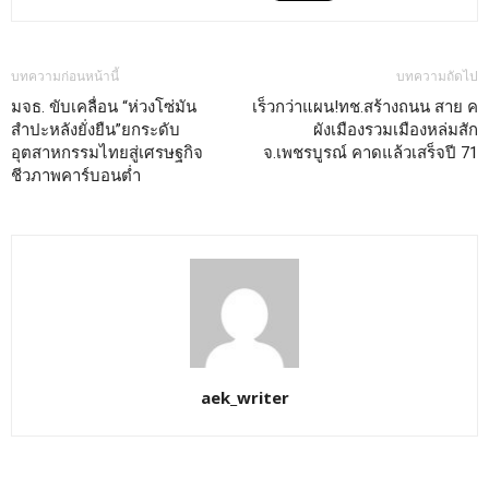
บทความก่อนหน้านี้
บทความถัดไป
มจธ. ขับเคลื่อน “ห่วงโซ่มัน
เร็วกว่าแผน!ทช.สร้างถนน สาย ค
สำปะหลังยั่งยืน”ยกระดับ
ผังเมืองรวมเมืองหล่มสัก
อุตสาหกรรมไทยสู่เศรษฐกิจ
จ.เพชรบูรณ์ คาดแล้วเสร็จปี 71
ชีวภาพคาร์บอนต่ำ
aek_writer