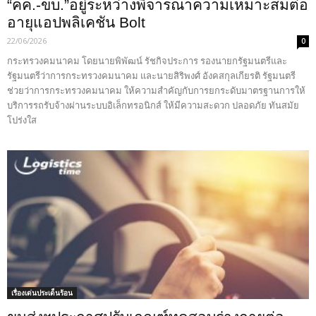
“คค.-ขบ.”อยู่ระหว่างพิจารณาความเหมาะสมต่อ
อายุแอปพลิเคชัน Bolt
22/06/2026
0
กระทรวงคมนาคม โดยนายพิพัฒน์ รัชกิจประการ รองนายกรัฐมนตรีและ
รัฐมนตรีว่าการกระทรวงคมนาคม และนายสิริพงศ์ อังคสกุลเกียรติ รัฐมนตรี
ช่วยว่าการกระทรวงคมนาคม ให้ความสำคัญกับการยกระดับมาตรฐานการให้
บริการรถรับจ้างผ่านระบบอิเล็กทรอนิกส์ ให้มีความสะดวก ปลอดภัย ทันสมัย
โปร่งใส
เรื่องเด่นประเด็นร้อน