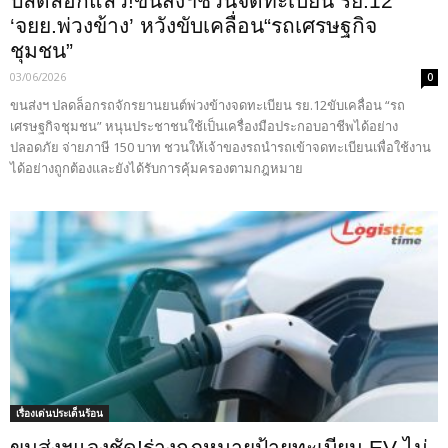
ปลดล็อกแล้ว!ขนส่งฯชวนจดทะเบียน รย.12
‘จยย.พ่วงข้าง’ หวังขับเคลื่อน“รถเศรษฐกิจ
ชุมชน”
03/06/2026
0
ขนส่งฯ ปลดล็อกรถจักรยานยนต์พ่วงข้างจดทะเบียน รย.12ขับเคลื่อน “รถ
เศรษฐกิจชุมชน” หนุนประชาชนใช้เป็นเครื่องมือประกอบอาชีพได้อย่าง
ปลอดภัย จ่ายภาษี 150 บาท ชวนให้เจ้าของรถนำรถเข้าจดทะเบียนเพื่อใช้งาน
ได้อย่างถูกต้องและยังได้รับการคุ้มครองตามกฎหมาย
เรื่องเด่นประเด็นร้อน
ขนส่งฯแจงชัด!ร่างกฎหมายป้ายทะเบียน EV ไม่