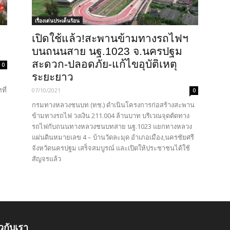
เรื่องเด่นประเด็นร้อน
เปิดใช้แล้ว!สะพานข้ามทางรถไฟฯ
บนถนนสาย นฐ.1023 จ.นครปฐม
สะดวก-ปลอดภัย-แก้ไขอุบัติเหตุ
0
ระยะยาว
ี่
07/10/2021
0
กรมทางหลวงชนบท (ทช.) ดำเนินโครงการก่อสร้างสะพาน
ข้ามทางรถไฟ วงเงิน 211.004 ล้านบาท บริเวณจุดตัดทาง
รถไฟกับถนนทางหลวงชนบทสาย นฐ.1023 แยกทางหลวง
แผ่นดินหมายเลข 4 – บ้านวัดละมุด อำเภอเมือง,นครชัยศรี
จังหวัดนครปฐม เสร็จสมบูรณ์ และเปิดให้ประชาชนได้ใช้
สัญจรแล้ว
ยวกับเรา