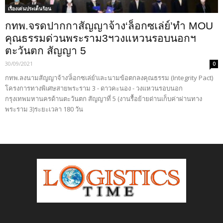
เรื่องเด่นประเด็นร้อน
กทพ.จรดปากกาสัญญาจ้าง‘ล็อกซเล่ย์’ทำ MOU
คุณธรรมด่วนพระราม3ฯวงแหวนรอบนอกฯ
ตะวันตก สัญญา 5
30/09/2021
0
กทพ.ลงนามสัญญาจ้าง‘ล็อกซเล่ย์’และนามข้อตกลงคุณธรรม (Integrity Pact)
โครงการทางพิเศษสายพระราม 3 - ดาวคะนอง - วงแหวนรอบนอก
กรุงเทพมหานครด้านตะวันตก สัญญาที่ 5 (งานรื้อย้ายด่านเก็บค่าผ่านทาง
พระราม 3)ระยะเวลา 180 วัน