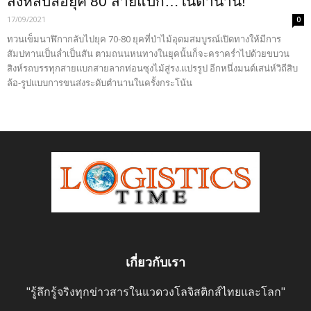
สิงห์สิบล้อยุค’80 สายแบก…ในตำนาน!
17/09/2021
0
ทวนเข็มนาฬิกากลับไปยุค 70-80 ยุคที่ป่าไม้อุดมสมบูรณ์เปิดทางให้มีการ
สัมปทานเป็นล่ำเป็นสัน ตามถนนหนทางในยุคนั้นก็จะคราคร่ำไปด้วยขบวน
สิงห์รถบรรทุกสายแบกสายลากท่อนซุงไม้สู่รง.แปรรูป อีกหนึ่งมนต์เสน่ห์วิถีสิบ
ล้อ-รูปแบบการขนส่งระดับตำนานในครั้งกระโน้น
เกี่ยวกับเรา
"รู้ลึกรู้จริงทุกข่าวสารในแวดวงโลจิสติกส์ไทยและโลก"