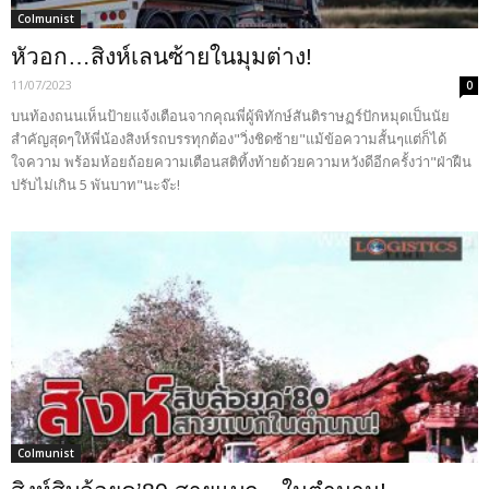
Colmunist
หัวอก…สิงห์เลนซ้ายในมุมต่าง!
11/07/2023
0
บนท้องถนนเห็นป้ายแจ้งเตือนจากคุณพี่ผู้พิทักษ์สันติราษฏร์ปักหมุดเป็นนัย
สำคัญสุดๆให้พี่น้องสิงห์รถบรรทุกต้อง"วิ่งชิดซ้าย"แม้ข้อความสั้นๆแต่ก็ได้
ใจความ พร้อมห้อยถ้อยความเตือนสติทิ้งท้ายด้วยความหวังดีอีกครั้งว่า"ฝ่าฝืน
ปรับไม่เกิน 5 พันบาท"นะจ๊ะ!
Colmunist