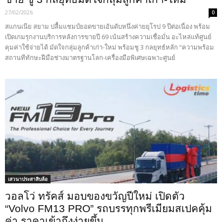
27/02/2026
0
สแกนเนีย สยาม ปลื้มแชมป์ยอดขายเอันดับหนึ่งค่ายยุโรป 9 ปีต่อเนื่อง พร้อม
เปิดเกมรุกงานบริการหลังการขายปี 69 เน้นสร้างความเชื่อมั่น อะไหล่แท้ศูนย์
คุมค่าใช้จ่ายได้ มัดใจกลุ่มลูกค้าเก่า-ใหม่ พร้อมชู 3 กลยุทธ์หลัก “ความพร้อม
สถานทีทักษะฝีมือช่างมาตรฐานโลก-เครื่องมือพิเศษเฉพาะศูนย์
เสวนาประสาสิบล้อ
วอลโว่ ทรัคส์ มอบของขวัญปีใหม่ เปิดตัว
“Volvo FM13 PRO” รถบรรทุกพรีเมียมสเปคคุ้ม
ค่า ราคาเข้าถึงง่ายขึ้น