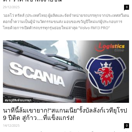
29/12/2025
0
วอลโว่ ทรัคส์ (ประเทศไทย) ผู้ผลิตและจัดจำหน่ายรถบรรทุกจากประเทศสวีเดน
ตอกย้ำความเป็นผู้นำนวัตกรรมขนส่ง มอบของขวัญปีใหม่แก่ผู้ประกอบการ
ไทยด้วยการเปิดตัวรถบรรทุกรุ่นย่อยใหม่ล่าสุด “Volvo FM13 PRO”
สมรภูมิสิงห์รถบรรทุก
นาทีนี้ล้มเขายาก!“สแกนเนีย”รั้งบัลลังก์เวทียุโรป
9 ปีติด สู่ก้าว…ที่แข็งแกร่ง!
14/12/2025
0