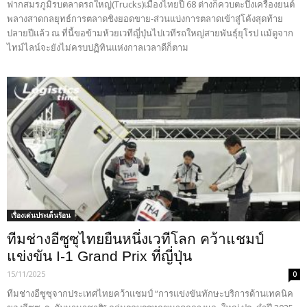
ฟากสมรภูมิรบตลาดรถใหญ่(Trucks)เมืองไทยปี 68 ต่างก็ควบตะบึงเครื่องยนต์
พลางสาดกลยุทธ์การตลาดชิงยอดขาย-ส่วนแบ่งการตลาดเข้าสู่โค้งสุดท้าย
ปลายปีแล้ว ณ ที่นี้ขอข้ามห้วยเวทีญี่ปุ่นไปเวทีรถใหญ่สายพันธุ์ยุโรป แม้ดูจาก
ไทม์ไลน์จะยังไม่ครบปฏิทินแห่งกาลเวลาดีก็ตาม
เรื่องเด่นประเด็นร้อน
ทีมช่างอีซูซุไทยยืนหนึ่งเวทีโลก คว้าแชมป์
แข่งขัน I-1 Grand Prix ที่ญี่ปุ่น
15/11/2025
0
ทีมช่างอีซูซุจากประเทศไทยคว้าแชมป์ “การแข่งขันทักษะบริการด้านเทคนิค