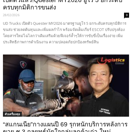
ครบทุกมิติการขนส่ง
28/02/2026
0
UD Trucks เปิดตัว Quester MY2026 มาตรฐานยูโร 5 ยกระดับครบทุกมิติการ
ขนส่ง ช่วยลดต้นทุนและเพิ่มผลกำไร พร้อมจัดเต็มเกียร์ ESCOT ปรับปรุงห้อง
โดยสารใหม่ไฉไลกว่าเดิมเสริมด้วยฟีเจอร์ล้ำๆให้การขับขี่เป็นเรื่องง่าย เพิ่ม
ประสิทธิภาพการดำเนินงาน ความปลอดภัยปกป้องทรัพย์สิน
ดับเครื่องคุย
“สแกนเนีย”กางแผนปี 69 รุกหนักบริการหลังการ
ขาย ชู 3 กลยุทธ์มัดใจกลุ่มลูกค้าเก่า-ใหม่