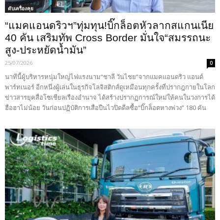
ดับเครื่องคุย
“แมคแอนดริวฯ”ทุ่มทุน!บิ๊กล็อตหัวลากสแกนเนีย
40 คัน เสริมทัพ Cross Border มั่นใจ“สมรรถนะ
สูง-ประหยัดน้ำมัน”
25/07/2026
0
นาทีนี้ผู้บริหารหนุ่มใหญ่ไฟแรงนาม“ชาลี วันไชย”จากแมคแอนดริว แอนด์
พาร์ทเนอร์ อีกหนึ่งผู้เล่นในธุรกิจโลจิสติกส์ดูเหมือนทุกครั้งที่ปรากฎกายในโลก
ข่าวสารยุคสื่อโซเชียลเรืองอำนาจ ได้สร้างปรากฏการณ์ใหม่ให้คนในวงการได้
ฮือฮาไม่น้อย วันก่อนปฏิบัติการเสือปืนไวปิดดีลซื้อ“บิ๊กล็อตหางพ่วง” 180 คัน