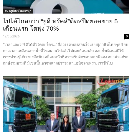
สมรภูมิสิงห์รถบรรทุก
ไปได้ไกลกว่า!“ยูดี ทรัคส์”ติดสปีดยอดขาย 5
เดือนแรก โตพุ่ง 70%
12/06/2026
0
"เวลาและวารีมิได้มีไว้คอยใคร..."คือวรรคทองสอนใจแบบสุภาษิตไทยๆเปรียบ
กาลเวลาเหมือนสายน้ำที่ไหลผ่านไปแล้วไม่เคยย้อนกลับ ตอกย้ำเตือนสติให้
เราๆท่านๆได้เร่งลงมือขับเคลื่อนหน้าที่ความรับผิดชอบของตัวเอง อย่ามัวแต่รอ
ฤกษ์งามยามดี มิเช่นนั้นอาจพลาดปรารถนา...อนิจจาเพราะเราช้าไป!