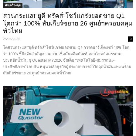
ดับเครื่องคุย
สวนกระแส!“ยูดี ทรัคส์”โชว์แกร่งยอดขาย Q1
โตกว่า 100% สับเกียร์ขยาย 26 ศูนย์ฯครอบคลุม
ทั่วไทย
25/06/2026
0
โตสวนกระแส!“ยูดี ทรัคส์”โชว์แกร่งยอดขาย Q1 กวาดมาร์เก็ตแชร์ 13% โตก
ว่า 100% ชี้ปัจจัยสำคัญจากความเชื่อมั่นผลิตภัณฑ์-ตอบโจทย์สมรรถนะ-
ประหยัดน้ำมัน ชู Quester MY2026 จัดเต็ม “เทคโนโลยี-สมรรถนะ-
ประสิทธิภาพ”รอบคัน หนุนวงล้อธุรกิจผู้ประกอบการฝ่าวิกฤตน้ำมันแพง พร้อม
สับเกียร์ขยาย 26 ศูนย์ฯครอบคลุมทั่วไทย