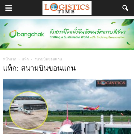
หน้าแรก
แท็ก
สนามบินขอนแก่น
แท็ก: สนามบินขอนแก่น