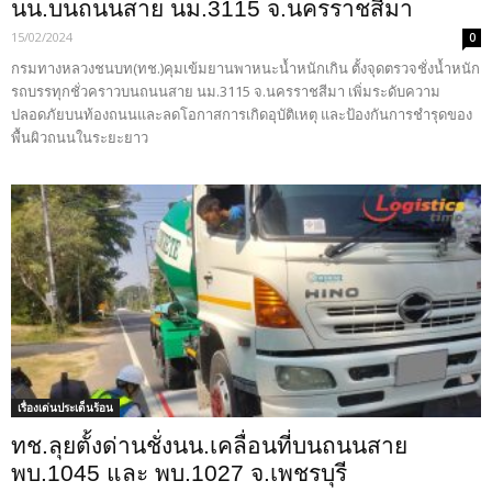
นน.บนถนนสาย นม.3115 จ.นครราชสีมา
15/02/2024
0
กรมทางหลวงชนบท(ทช.)คุมเข้มยานพาหนะน้ำหนักเกิน ตั้งจุดตรวจชั่งน้ำหนัก
รถบรรทุกชั่วคราวบนถนนสาย นม.3115 จ.นครราชสีมา เพิ่มระดับความ
ปลอดภัยบนท้องถนนและลดโอกาสการเกิดอุบัติเหตุ และป้องกันการชำรุดของ
พื้นผิวถนนในระยะยาว
เรื่องเด่นประเด็นร้อน
ทช.ลุยตั้งด่านชั่งนน.เคลื่อนที่บนถนนสาย
พบ.1045 และ พบ.1027 จ.เพชรบุรี