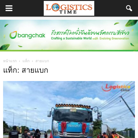
หน้าแรก
แท็ก
สายแบก
แท็ก: สายแบก