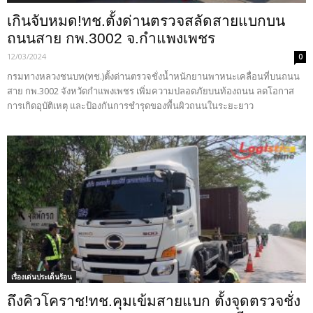
เกินจับหมด!ทช.ตั้งด่านตรวจสลัดสายแบกบน
ถนนสาย กพ.3002 จ.กำแพงเพชร
12/03/2024
0
กรมทางหลวงชนบท(ทช.)ตั้งด่านตรวจชั่งน้ำหนักยานพาหนะเคลื่อนที่บนถนน
สาย กพ.3002 จังหวัดกำแพงเพชร เพิ่มความปลอดภัยบนท้องถนน ลดโอกาส
การเกิดอุบัติเหตุ และป้องกันการชำรุดของพื้นผิวถนนในระยะยาว
เรื่องเด่นประเด็นร้อน
ถึงคิวโคราช!ทช.คุมเข้มสายแบก ตั้งจุดตรวจชั่ง