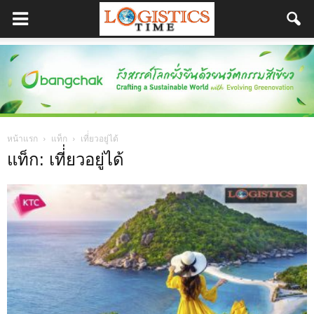
หน้าแรก
แท็ก
เที่่ยวอยู่ได้
แท็ก: เที่่ยวอยู่ได้