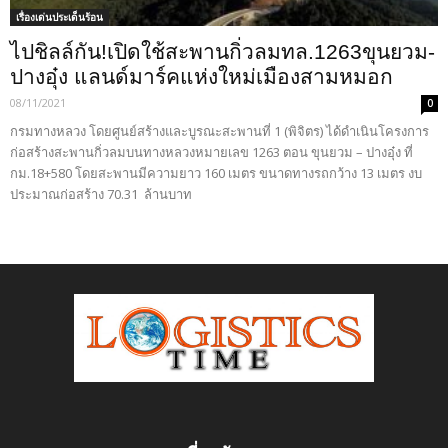
เรื่องเด่นประเด็นร้อน
ไปชิลล์กัน!เปิดใช้สะพานกิ่วลมทล.1263ขุนยวม-
ปางอุ๋ง แลนด์มาร์คแห่งใหม่เมืองสามหมอก
08/11/2021
0
กรมทางหลวง โดยศูนย์สร้างและบูรณะสะพานที่ 1 (พิจิตร) ได้ดำเนินโครงการ
ก่อสร้างสะพานกิ่วลมบนทางหลวงหมายเลข 1263 ตอน ขุนยวม – ปางอุ๋ง ที่
กม.18+580 โดยสะพานมีความยาว 160 เมตร ขนาดทางรถกว้าง 13 เมตร งบ
ประมาณก่อสร้าง 70.31 ล้านบาท